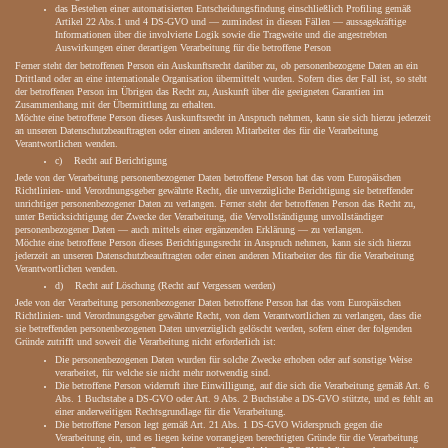
das Bestehen einer automatisierten Entscheidungsfindung einschließlich Profiling gemäß
Artikel 22 Abs.1 und 4 DS-GVO und — zumindest in diesen Fällen — aussagekräftige
Informationen über die involvierte Logik sowie die Tragweite und die angestrebten
Auswirkungen einer derartigen Verarbeitung für die betroffene Person
Ferner steht der betroffenen Person ein Auskunftsrecht darüber zu, ob personenbezogene Daten an ein
Drittland oder an eine internationale Organisation übermittelt wurden. Sofern dies der Fall ist, so steht
der betroffenen Person im Übrigen das Recht zu, Auskunft über die geeigneten Garantien im
Zusammenhang mit der Übermittlung zu erhalten.
Möchte eine betroffene Person dieses Auskunftsrecht in Anspruch nehmen, kann sie sich hierzu jederzeit
an unseren Datenschutzbeauftragten oder einen anderen Mitarbeiter des für die Verarbeitung
Verantwortlichen wenden.
c) Recht auf Berichtigung
Jede von der Verarbeitung personenbezogener Daten betroffene Person hat das vom Europäischen
Richtlinien- und Verordnungsgeber gewährte Recht, die unverzügliche Berichtigung sie betreffender
unrichtiger personenbezogener Daten zu verlangen. Ferner steht der betroffenen Person das Recht zu,
unter Berücksichtigung der Zwecke der Verarbeitung, die Vervollständigung unvollständiger
personenbezogener Daten — auch mittels einer ergänzenden Erklärung — zu verlangen.
Möchte eine betroffene Person dieses Berichtigungsrecht in Anspruch nehmen, kann sie sich hierzu
jederzeit an unseren Datenschutzbeauftragten oder einen anderen Mitarbeiter des für die Verarbeitung
Verantwortlichen wenden.
d) Recht auf Löschung (Recht auf Vergessen werden)
Jede von der Verarbeitung personenbezogener Daten betroffene Person hat das vom Europäischen
Richtlinien- und Verordnungsgeber gewährte Recht, von dem Verantwortlichen zu verlangen, dass die
sie betreffenden personenbezogenen Daten unverzüglich gelöscht werden, sofern einer der folgenden
Gründe zutrifft und soweit die Verarbeitung nicht erforderlich ist:
Die personenbezogenen Daten wurden für solche Zwecke erhoben oder auf sonstige Weise
verarbeitet, für welche sie nicht mehr notwendig sind.
Die betroffene Person widerruft ihre Einwilligung, auf die sich die Verarbeitung gemäß Art. 6
Abs. 1 Buchstabe a DS-GVO oder Art. 9 Abs. 2 Buchstabe a DS-GVO stützte, und es fehlt an
einer anderweitigen Rechtsgrundlage für die Verarbeitung.
Die betroffene Person legt gemäß Art. 21 Abs. 1 DS-GVO Widerspruch gegen die
Verarbeitung ein, und es liegen keine vorrangigen berechtigten Gründe für die Verarbeitung