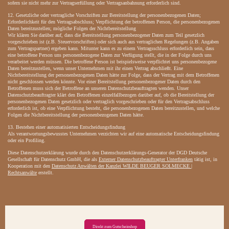
sofern sie nicht mehr zur Vertragserfüllung oder Vertragsanbahnung erforderlich sind.
12. Gesetzliche oder vertragliche Vorschriften zur Bereitstellung der personenbezogenen Daten;
Erforderlichkeit für den Vertragsabschluss; Verpflichtung der betroffenen Person, die personenbezogenen
Daten bereitzustellen; mögliche Folgen der Nichtbereitstellung
Wir klären Sie darüber auf, dass die Bereitstellung personenbezogener Daten zum Teil gesetzlich
vorgeschrieben ist (z.B. Steuervorschriften) oder sich auch aus vertraglichen Regelungen (z.B. Angaben
zum Vertragspartner) ergeben kann. Mitunter kann es zu einem Vertragsschluss erforderlich sein, dass
eine betroffene Person uns personenbezogene Daten zur Verfügung stellt, die in der Folge durch uns
verarbeitet werden müssen. Die betroffene Person ist beispielsweise verpflichtet uns personenbezogene
Daten bereitzustellen, wenn unser Unternehmen mit ihr einen Vertrag abschließt. Eine
Nichtbereitstellung der personenbezogenen Daten hätte zur Folge, dass der Vertrag mit dem Betroffenen
nicht geschlossen werden könnte. Vor einer Bereitstellung personenbezogener Daten durch den
Betroffenen muss sich der Betroffene an unseren Datenschutzbeauftragten wenden. Unser
Datenschutzbeauftragter klärt den Betroffenen einzelfallbezogen darüber auf, ob die Bereitstellung der
personenbezogenen Daten gesetzlich oder vertraglich vorgeschrieben oder für den Vertragsabschluss
erforderlich ist, ob eine Verpflichtung besteht, die personenbezogenen Daten bereitzustellen, und welche
Folgen die Nichtbereitstellung der personenbezogenen Daten hätte.
13. Bestehen einer automatisierten Entscheidungsfindung
Als verantwortungsbewusstes Unternehmen verzichten wir auf eine automatische Entscheidungsfindung
oder ein Profiling.
Diese Datenschutzerklärung wurde durch den Datenschutzerklärungs-Generator der DGD Deutsche
Gesellschaft für Datenschutz GmbH, die als
Externer Datenschutzbeauftragter Unterfranken
tätig ist, in
Kooperation mit den
Datenschutz Anwälten der Kanzlei WILDE BEUGER SOLMECKE |
Rechtsanwälte
erstellt.
Direkt zum Gutscheinshop