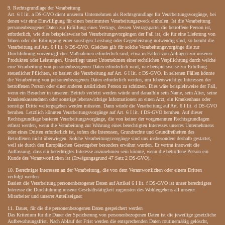
9. Rechtsgrundlage der Verarbeitung
Art. 6 I lit. a DS-GVO dient unserem Unternehmen als Rechtsgrundlage für Verarbeitungsvorgänge, bei
denen wir eine Einwilligung für einen bestimmten Verarbeitungszweck einholen. Ist die Verarbeitung
personenbezogener Daten zur Erfüllung eines Vertrags, dessen Vertragspartei die betroffene Person ist,
erforderlich, wie dies beispielsweise bei Verarbeitungsvorgängen der Fall ist, die für eine Lieferung von
Waren oder die Erbringung einer sonstigen Leistung oder Gegenleistung notwendig sind, so beruht die
Verarbeitung auf Art. 6 I lit. b DS-GVO. Gleiches gilt für solche Verarbeitungsvorgänge die zur
Durchführung vorvertraglicher Maßnahmen erforderlich sind, etwa in Fällen von Anfragen zur unseren
Produkten oder Leistungen. Unterliegt unser Unternehmen einer rechtlichen Verpflichtung durch welche
eine Verarbeitung von personenbezogenen Daten erforderlich wird, wie beispielsweise zur Erfüllung
steuerlicher Pflichten, so basiert die Verarbeitung auf Art. 6 I lit. c DS-GVO. In seltenen Fällen könnte
die Verarbeitung von personenbezogenen Daten erforderlich werden, um lebenswichtige Interessen der
betroffenen Person oder einer anderen natürlichen Person zu schützen. Dies wäre beispielsweise der Fall,
wenn ein Besucher in unserem Betrieb verletzt werden würde und daraufhin sein Name, sein Alter, seine
Krankenkassendaten oder sonstige lebenswichtige Informationen an einen Arzt, ein Krankenhaus oder
sonstige Dritte weitergegeben werden müssten. Dann würde die Verarbeitung auf Art. 6 I lit. d DS-GVO
beruhen. Letztlich könnten Verarbeitungsvorgänge auf Art. 6 I lit. f DS-GVO beruhen. Auf dieser
Rechtsgrundlage basieren Verarbeitungsvorgänge, die von keiner der vorgenannten Rechtsgrundlagen
erfasst werden, wenn die Verarbeitung zur Wahrung eines berechtigten Interesses unseres Unternehmens
oder eines Dritten erforderlich ist, sofern die Interessen, Grundrechte und Grundfreiheiten des
Betroffenen nicht überwiegen. Solche Verarbeitungsvorgänge sind uns insbesondere deshalb gestattet,
weil sie durch den Europäischen Gesetzgeber besonders erwähnt wurden. Er vertrat insoweit die
Auffassung, dass ein berechtigtes Interesse anzunehmen sein könnte, wenn die betroffene Person ein
Kunde des Verantwortlichen ist (Erwägungsgrund 47 Satz 2 DS-GVO).
10. Berechtigte Interessen an der Verarbeitung, die von dem Verantwortlichen oder einem Dritten
verfolgt werden
Basiert die Verarbeitung personenbezogener Daten auf Artikel 6 I lit. f DS-GVO ist unser berechtigtes
Interesse die Durchführung unserer Geschäftstätigkeit zugunsten des Wohlergehens all unserer
Mitarbeiter und unserer Anteilseigner.
11. Dauer, für die die personenbezogenen Daten gespeichert werden
Das Kriterium für die Dauer der Speicherung von personenbezogenen Daten ist die jeweilige gesetzliche
Aufbewahrungsfrist. Nach Ablauf der Frist werden die entsprechenden Daten routinemäßig gelöscht,