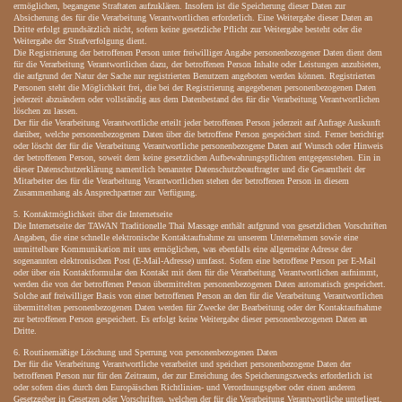
ermöglichen, begangene Straftaten aufzuklären. Insofern ist die Speicherung dieser Daten zur
Absicherung des für die Verarbeitung Verantwortlichen erforderlich. Eine Weitergabe dieser Daten an
Dritte erfolgt grundsätzlich nicht, sofern keine gesetzliche Pflicht zur Weitergabe besteht oder die
Weitergabe der Strafverfolgung dient.
Die Registrierung der betroffenen Person unter freiwilliger Angabe personenbezogener Daten dient dem
für die Verarbeitung Verantwortlichen dazu, der betroffenen Person Inhalte oder Leistungen anzubieten,
die aufgrund der Natur der Sache nur registrierten Benutzern angeboten werden können. Registrierten
Personen steht die Möglichkeit frei, die bei der Registrierung angegebenen personenbezogenen Daten
jederzeit abzuändern oder vollständig aus dem Datenbestand des für die Verarbeitung Verantwortlichen
löschen zu lassen.
Der für die Verarbeitung Verantwortliche erteilt jeder betroffenen Person jederzeit auf Anfrage Auskunft
darüber, welche personenbezogenen Daten über die betroffene Person gespeichert sind. Ferner berichtigt
oder löscht der für die Verarbeitung Verantwortliche personenbezogene Daten auf Wunsch oder Hinweis
der betroffenen Person, soweit dem keine gesetzlichen Aufbewahrungspflichten entgegenstehen. Ein in
dieser Datenschutzerklärung namentlich benannter Datenschutzbeauftragter und die Gesamtheit der
Mitarbeiter des für die Verarbeitung Verantwortlichen stehen der betroffenen Person in diesem
Zusammenhang als Ansprechpartner zur Verfügung.
5. Kontaktmöglichkeit über die Internetseite
Die Internetseite der TAWAN Traditionelle Thai Massage enthält aufgrund von gesetzlichen Vorschriften
Angaben, die eine schnelle elektronische Kontaktaufnahme zu unserem Unternehmen sowie eine
unmittelbare Kommunikation mit uns ermöglichen, was ebenfalls eine allgemeine Adresse der
sogenannten elektronischen Post (E-Mail-Adresse) umfasst. Sofern eine betroffene Person per E-Mail
oder über ein Kontaktformular den Kontakt mit dem für die Verarbeitung Verantwortlichen aufnimmt,
werden die von der betroffenen Person übermittelten personenbezogenen Daten automatisch gespeichert.
Solche auf freiwilliger Basis von einer betroffenen Person an den für die Verarbeitung Verantwortlichen
übermittelten personenbezogenen Daten werden für Zwecke der Bearbeitung oder der Kontaktaufnahme
zur betroffenen Person gespeichert. Es erfolgt keine Weitergabe dieser personenbezogenen Daten an
Dritte.
6. Routinemäßige Löschung und Sperrung von personenbezogenen Daten
Der für die Verarbeitung Verantwortliche verarbeitet und speichert personenbezogene Daten der
betroffenen Person nur für den Zeitraum, der zur Erreichung des Speicherungszwecks erforderlich ist
oder sofern dies durch den Europäischen Richtlinien- und Verordnungsgeber oder einen anderen
Gesetzgeber in Gesetzen oder Vorschriften, welchen der für die Verarbeitung Verantwortliche unterliegt,