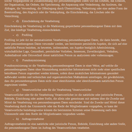
solche Vorgangsreihe im Zusammenhang mit personenbezogenen Daten wie das Erheben, das Erfassen,
die Organisation, das Ordnen, die Speicherung, die Anpassung oder Veränderung, das Auslesen, das
Abfragen, die Verwendung, die Offenlegung durch Übermittlung, Verbreitung oder eine andere Form der
Bereitstellung, den Abgleich oder die Verknüpfung, die Einschränkung, das Löschen oder die
Vernichtung.
d) Einschränkung der Verarbeitung
Einschränkung der Verarbeitung ist die Markierung gespeicherter personenbezogener Daten mit dem
Ziel, ihre künftige Verarbeitung einzuschränken.
e) Profiling
Profiling ist jede Art der automatisierten Verarbeitung personenbezogener Daten, die darin besteht, dass
diese personenbezogenen Daten verwendet werden, um bestimmte persönliche Aspekte, die sich auf eine
natürliche Person beziehen, zu bewerten, insbesondere, um Aspekte bezüglich Arbeitsleistung,
wirtschaftlicher Lage, Gesundheit, persönlicher Vorlieben, Interessen, Zuverlässigkeit, Verhalten,
Aufenthaltsort oder Ortswechsel dieser natürlichen Person zu analysieren oder vorherzusagen.
f) Pseudonymisierung
Pseudonymisierung ist die Verarbeitung personenbezogener Daten in einer Weise, auf welche die
personenbezogenen Daten ohne Hinzuziehung zusätzlicher Informationen nicht mehr einer spezifischen
betroffenen Person zugeordnet werden können, sofern diese zusätzlichen Informationen gesondert
aufbewahrt werden und technischen und organisatorischen Maßnahmen unterliegen, die gewährleisten,
dass die personenbezogenen Daten nicht einer identifizierten oder identifizierbaren natürlichen Person
zugewiesen werden.
g) Verantwortlicher oder für die Verarbeitung Verantwortlicher
Verantwortlicher oder für die Verarbeitung Verantwortlicher ist die natürliche oder juristische Person,
Behörde, Einrichtung oder andere Stelle, die allein oder gemeinsam mit anderen über die Zwecke und
Mittel der Verarbeitung von personenbezogenen Daten entscheidet. Sind die Zwecke und Mittel dieser
Verarbeitung durch das Unionsrecht oder das Recht der Mitgliedstaaten vorgegeben, so kann der
Verantwortliche beziehungsweise können die bestimmten Kriterien seiner Benennung nach dem
Unionsrecht oder dem Recht der Mitgliedstaaten vorgesehen werden.
h) Auftragsverarbeiter
Auftragsverarbeiter ist eine natürliche oder juristische Person, Behörde, Einrichtung oder andere Stelle,
die personenbezogene Daten im Auftrag des Verantwortlichen verarbeitet.