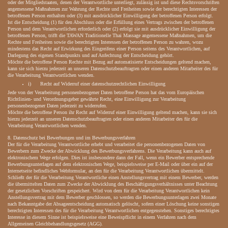
oder der Mitgliedstaaten, denen der Verantwortliche unterliegt, zulässig ist und diese Rechtsvorschriften
angemessene Maßnahmen zur Wahrung der Rechte und Freiheiten sowie der berechtigten Interessen der
betroffenen Person enthalten oder (3) mit ausdrücklicher Einwilligung der betroffenen Person erfolgt.
Ist die Entscheidung (1) für den Abschluss oder die Erfüllung eines Vertrags zwischen der betroffenen
Person und dem Verantwortlichen erforderlich oder (2) erfolgt sie mit ausdrücklicher Einwilligung der
betroffenen Person, trifft die TAWAN Traditionelle Thai Massage angemessene Maßnahmen, um die
Rechte und Freiheiten sowie die berechtigten Interessen der betroffenen Person zu wahren, wozu
mindestens das Recht auf Erwirkung des Eingreifens einer Person seitens des Verantwortlichen, auf
Darlegung des eigenen Standpunkts und auf Anfechtung der Entscheidung gehört.
Möchte die betroffene Person Rechte mit Bezug auf automatisierte Entscheidungen geltend machen,
kann sie sich hierzu jederzeit an unseren Datenschutzbeauftragten oder einen anderen Mitarbeiter des für
die Verarbeitung Verantwortlichen wenden.
i) Recht auf Widerruf einer datenschutzrechtlichen Einwilligung
Jede von der Verarbeitung personenbezogener Daten betroffene Person hat das vom Europäischen
Richtlinien- und Verordnungsgeber gewährte Recht, eine Einwilligung zur Verarbeitung
personenbezogener Daten jederzeit zu widerrufen.
Möchte die betroffene Person ihr Recht auf Widerruf einer Einwilligung geltend machen, kann sie sich
hierzu jederzeit an unseren Datenschutzbeauftragten oder einen anderen Mitarbeiter des für die
Verarbeitung Verantwortlichen wenden.
8. Datenschutz bei Bewerbungen und im Bewerbungsverfahren
Der für die Verarbeitung Verantwortliche erhebt und verarbeitet die personenbezogenen Daten von
Bewerbern zum Zwecke der Abwicklung des Bewerbungsverfahrens. Die Verarbeitung kann auch auf
elektronischem Wege erfolgen. Dies ist insbesondere dann der Fall, wenn ein Bewerber entsprechende
Bewerbungsunterlagen auf dem elektronischen Wege, beispielsweise per E-Mail oder über ein auf der
Internetseite befindliches Webformular, an den für die Verarbeitung Verantwortlichen übermittelt.
Schließt der für die Verarbeitung Verantwortliche einen Anstellungsvertrag mit einem Bewerber, werden
die übermittelten Daten zum Zwecke der Abwicklung des Beschäftigungsverhältnisses unter Beachtung
der gesetzlichen Vorschriften gespeichert. Wird von dem für die Verarbeitung Verantwortlichen kein
Anstellungsvertrag mit dem Bewerber geschlossen, so werden die Bewerbungsunterlagen zwei Monate
nach Bekanntgabe der Absageentscheidung automatisch gelöscht, sofern einer Löschung keine sonstigen
berechtigten Interessen des für die Verarbeitung Verantwortlichen entgegenstehen. Sonstiges berechtigtes
Interesse in diesem Sinne ist beispielsweise eine Beweispflicht in einem Verfahren nach dem
Allgemeinen Gleichbehandlungsgesetz (AGG).