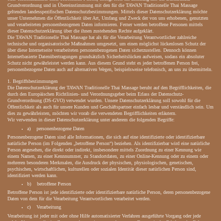
Grundverordnung und in Übereinstimmung mit den für die TAWAN Traditionelle Thai Massage
geltenden landesspezifischen Datenschutzbestimmungen. Mittels dieser Datenschutzerklärung möchte
unser Unternehmen die Öffentlichkeit über Art, Umfang und Zweck der von uns erhobenen, genutzten
und verarbeiteten personenbezogenen Daten informieren. Ferner werden betroffene Personen mittels
dieser Datenschutzerklärung über die ihnen zustehenden Rechte aufgeklärt.
Die TAWAN Traditionelle Thai Massage hat als für die Verarbeitung Verantwortlicher zahlreiche
technische und organisatorische Maßnahmen umgesetzt, um einen möglichst lückenlosen Schutz der
über diese Internetseite verarbeiteten personenbezogenen Daten sicherzustellen. Dennoch können
Internetbasierte Datenübertragungen grundsätzlich Sicherheitslücken aufweisen, sodass ein absoluter
Schutz nicht gewährleistet werden kann. Aus diesem Grund steht es jeder betroffenen Person frei,
personenbezogene Daten auch auf alternativen Wegen, beispielsweise telefonisch, an uns zu übermitteln.
1. Begriffsbestimmungen
Die Datenschutzerklärung der TAWAN Traditionelle Thai Massage beruht auf den Begrifflichkeiten, die
durch den Europäischen Richtlinien- und Verordnungsgeber beim Erlass der Datenschutz-
Grundverordnung (DS-GVO) verwendet wurden. Unsere Datenschutzerklärung soll sowohl für die
Öffentlichkeit als auch für unsere Kunden und Geschäftspartner einfach lesbar und verständlich sein. Um
dies zu gewährleisten, möchten wir vorab die verwendeten Begrifflichkeiten erläutern.
Wir verwenden in dieser Datenschutzerklärung unter anderem die folgenden Begriffe:
a) personenbezogene Daten
Personenbezogene Daten sind alle Informationen, die sich auf eine identifizierte oder identifizierbare
natürliche Person (im Folgenden „betroffene Person“) beziehen. Als identifizierbar wird eine natürliche
Person angesehen, die direkt oder indirekt, insbesondere mittels Zuordnung zu einer Kennung wie
einem Namen, zu einer Kennnummer, zu Standortdaten, zu einer Online-Kennung oder zu einem oder
mehreren besonderen Merkmalen, die Ausdruck der physischen, physiologischen, genetischen,
psychischen, wirtschaftlichen, kulturellen oder sozialen Identität dieser natürlichen Person sind,
identifiziert werden kann.
b) betroffene Person
Betroffene Person ist jede identifizierte oder identifizierbare natürliche Person, deren personenbezogene
Daten von dem für die Verarbeitung Verantwortlichen verarbeitet werden.
c) Verarbeitung
Verarbeitung ist jeder mit oder ohne Hilfe automatisierter Verfahren ausgeführte Vorgang oder jede