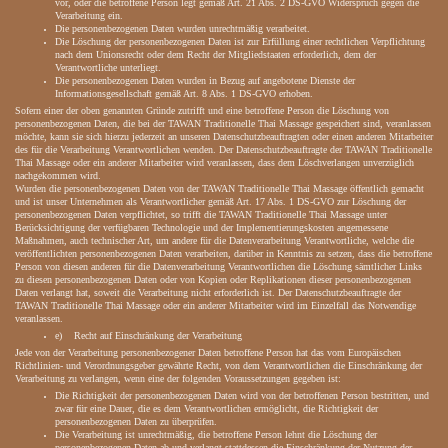
vor, oder die betroffene Person legt gemäß Art. 21 Abs. 2 DS-GVO Widerspruch gegen die
Verarbeitung ein.
Die personenbezogenen Daten wurden unrechtmäßig verarbeitet.
Die Löschung der personenbezogenen Daten ist zur Erfüllung einer rechtlichen Verpflichtung
nach dem Unionsrecht oder dem Recht der Mitgliedstaaten erforderlich, dem der
Verantwortliche unterliegt.
Die personenbezogenen Daten wurden in Bezug auf angebotene Dienste der
Informationsgesellschaft gemäß Art. 8 Abs. 1 DS-GVO erhoben.
Sofern einer der oben genannten Gründe zutrifft und eine betroffene Person die Löschung von
personenbezogenen Daten, die bei der TAWAN Traditionelle Thai Massage gespeichert sind, veranlassen
möchte, kann sie sich hierzu jederzeit an unseren Datenschutzbeauftragten oder einen anderen Mitarbeiter
des für die Verarbeitung Verantwortlichen wenden. Der Datenschutzbeauftragte der TAWAN Traditionelle
Thai Massage oder ein anderer Mitarbeiter wird veranlassen, dass dem Löschverlangen unverzüglich
nachgekommen wird.
Wurden die personenbezogenen Daten von der TAWAN Traditionelle Thai Massage öffentlich gemacht
und ist unser Unternehmen als Verantwortlicher gemäß Art. 17 Abs. 1 DS-GVO zur Löschung der
personenbezogenen Daten verpflichtet, so trifft die TAWAN Traditionelle Thai Massage unter
Berücksichtigung der verfügbaren Technologie und der Implementierungskosten angemessene
Maßnahmen, auch technischer Art, um andere für die Datenverarbeitung Verantwortliche, welche die
veröffentlichten personenbezogenen Daten verarbeiten, darüber in Kenntnis zu setzen, dass die betroffene
Person von diesen anderen für die Datenverarbeitung Verantwortlichen die Löschung sämtlicher Links
zu diesen personenbezogenen Daten oder von Kopien oder Replikationen dieser personenbezogenen
Daten verlangt hat, soweit die Verarbeitung nicht erforderlich ist. Der Datenschutzbeauftragte der
TAWAN Traditionelle Thai Massage oder ein anderer Mitarbeiter wird im Einzelfall das Notwendige
veranlassen.
e) Recht auf Einschränkung der Verarbeitung
Jede von der Verarbeitung personenbezogener Daten betroffene Person hat das vom Europäischen
Richtlinien- und Verordnungsgeber gewährte Recht, von dem Verantwortlichen die Einschränkung der
Verarbeitung zu verlangen, wenn eine der folgenden Voraussetzungen gegeben ist:
Die Richtigkeit der personenbezogenen Daten wird von der betroffenen Person bestritten, und
zwar für eine Dauer, die es dem Verantwortlichen ermöglicht, die Richtigkeit der
personenbezogenen Daten zu überprüfen.
Die Verarbeitung ist unrechtmäßig, die betroffene Person lehnt die Löschung der
personenbezogenen Daten ab und verlangt stattdessen die Einschränkung der Nutzung der