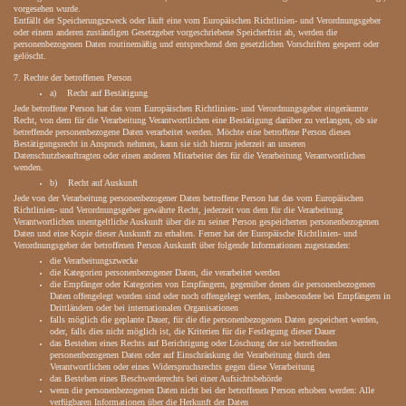
vorgesehen wurde.
Entfällt der Speicherungszweck oder läuft eine vom Europäischen Richtlinien- und Verordnungsgeber
oder einem anderen zuständigen Gesetzgeber vorgeschriebene Speicherfrist ab, werden die
personenbezogenen Daten routinemäßig und entsprechend den gesetzlichen Vorschriften gesperrt oder
gelöscht.
7. Rechte der betroffenen Person
a) Recht auf Bestätigung
Jede betroffene Person hat das vom Europäischen Richtlinien- und Verordnungsgeber eingeräumte
Recht, von dem für die Verarbeitung Verantwortlichen eine Bestätigung darüber zu verlangen, ob sie
betreffende personenbezogene Daten verarbeitet werden. Möchte eine betroffene Person dieses
Bestätigungsrecht in Anspruch nehmen, kann sie sich hierzu jederzeit an unseren
Datenschutzbeauftragten oder einen anderen Mitarbeiter des für die Verarbeitung Verantwortlichen
wenden.
b) Recht auf Auskunft
Jede von der Verarbeitung personenbezogener Daten betroffene Person hat das vom Europäischen
Richtlinien- und Verordnungsgeber gewährte Recht, jederzeit von dem für die Verarbeitung
Verantwortlichen unentgeltliche Auskunft über die zu seiner Person gespeicherten personenbezogenen
Daten und eine Kopie dieser Auskunft zu erhalten. Ferner hat der Europäische Richtlinien- und
Verordnungsgeber der betroffenen Person Auskunft über folgende Informationen zugestanden:
die Verarbeitungszwecke
die Kategorien personenbezogener Daten, die verarbeitet werden
die Empfänger oder Kategorien von Empfängern, gegenüber denen die personenbezogenen
Daten offengelegt worden sind oder noch offengelegt werden, insbesondere bei Empfängern in
Drittländern oder bei internationalen Organisationen
falls möglich die geplante Dauer, für die die personenbezogenen Daten gespeichert werden,
oder, falls dies nicht möglich ist, die Kriterien für die Festlegung dieser Dauer
das Bestehen eines Rechts auf Berichtigung oder Löschung der sie betreffenden
personenbezogenen Daten oder auf Einschränkung der Verarbeitung durch den
Verantwortlichen oder eines Widerspruchsrechts gegen diese Verarbeitung
das Bestehen eines Beschwerderechts bei einer Aufsichtsbehörde
wenn die personenbezogenen Daten nicht bei der betroffenen Person erhoben werden: Alle
verfügbaren Informationen über die Herkunft der Daten