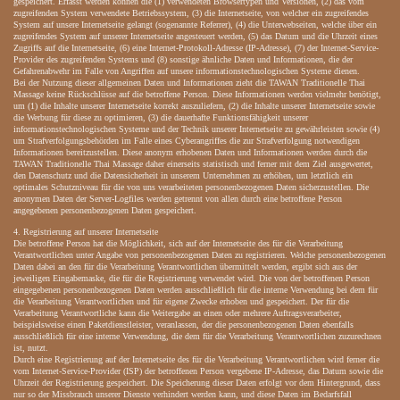
gespeichert. Erfasst werden können die (1) verwendeten Browsertypen und Versionen, (2) das vom
zugreifenden System verwendete Betriebssystem, (3) die Internetseite, von welcher ein zugreifendes
System auf unsere Internetseite gelangt (sogenannte Referrer), (4) die Unterwebseiten, welche über ein
zugreifendes System auf unserer Internetseite angesteuert werden, (5) das Datum und die Uhrzeit eines
Zugriffs auf die Internetseite, (6) eine Internet-Protokoll-Adresse (IP-Adresse), (7) der Internet-Service-
Provider des zugreifenden Systems und (8) sonstige ähnliche Daten und Informationen, die der
Gefahrenabwehr im Falle von Angriffen auf unsere informationstechnologischen Systeme dienen.
Bei der Nutzung dieser allgemeinen Daten und Informationen zieht die TAWAN Traditionelle Thai
Massage keine Rückschlüsse auf die betroffene Person. Diese Informationen werden vielmehr benötigt,
um (1) die Inhalte unserer Internetseite korrekt auszuliefern, (2) die Inhalte unserer Internetseite sowie
die Werbung für diese zu optimieren, (3) die dauerhafte Funktionsfähigkeit unserer
informationstechnologischen Systeme und der Technik unserer Internetseite zu gewährleisten sowie (4)
um Strafverfolgungsbehörden im Falle eines Cyberangriffes die zur Strafverfolgung notwendigen
Informationen bereitzustellen. Diese anonym erhobenen Daten und Informationen werden durch die
TAWAN Traditionelle Thai Massage daher einerseits statistisch und ferner mit dem Ziel ausgewertet,
den Datenschutz und die Datensicherheit in unserem Unternehmen zu erhöhen, um letztlich ein
optimales Schutzniveau für die von uns verarbeiteten personenbezogenen Daten sicherzustellen. Die
anonymen Daten der Server-Logfiles werden getrennt von allen durch eine betroffene Person
angegebenen personenbezogenen Daten gespeichert.
4. Registrierung auf unserer Internetseite
Die betroffene Person hat die Möglichkeit, sich auf der Internetseite des für die Verarbeitung
Verantwortlichen unter Angabe von personenbezogenen Daten zu registrieren. Welche personenbezogenen
Daten dabei an den für die Verarbeitung Verantwortlichen übermittelt werden, ergibt sich aus der
jeweiligen Eingabemaske, die für die Registrierung verwendet wird. Die von der betroffenen Person
eingegebenen personenbezogenen Daten werden ausschließlich für die interne Verwendung bei dem für
die Verarbeitung Verantwortlichen und für eigene Zwecke erhoben und gespeichert. Der für die
Verarbeitung Verantwortliche kann die Weitergabe an einen oder mehrere Auftragsverarbeiter,
beispielsweise einen Paketdienstleister, veranlassen, der die personenbezogenen Daten ebenfalls
ausschließlich für eine interne Verwendung, die dem für die Verarbeitung Verantwortlichen zuzurechnen
ist, nutzt.
Durch eine Registrierung auf der Internetseite des für die Verarbeitung Verantwortlichen wird ferner die
vom Internet-Service-Provider (ISP) der betroffenen Person vergebene IP-Adresse, das Datum sowie die
Uhrzeit der Registrierung gespeichert. Die Speicherung dieser Daten erfolgt vor dem Hintergrund, dass
nur so der Missbrauch unserer Dienste verhindert werden kann, und diese Daten im Bedarfsfall