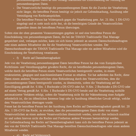
personenbezogenen Daten.
Der Verantwortliche benötigt die personenbezogenen Daten für die Zwecke der Verarbeitung
nicht länger, die betroffene Person benötigt sie jedoch zur Geltendmachung, Ausübung oder
Verteidigung von Rechtsansprüchen.
Die betroffene Person hat Widerspruch gegen die Verarbeitung gem. Art. 21 Abs. 1 DS-GVO
eingelegt und es steht noch nicht fest, ob die berechtigten Gründe des Verantwortlichen
gegenüber denen der betroffenen Person überwiegen.
Sofern eine der oben genannten Voraussetzungen gegeben ist und eine betroffene Person die
Einschränkung von personenbezogenen Daten, die bei der TAWAN Traditionelle Thai Massage
gespeichert sind, verlangen möchte, kann sie sich hierzu jederzeit an unseren Datenschutzbeauftragten
oder einen anderen Mitarbeiter des für die Verarbeitung Verantwortlichen wenden. Der
Datenschutzbeauftragte der TAWAN Traditionelle Thai Massage oder ein anderer Mitarbeiter wird die
Einschränkung der Verarbeitung veranlassen.
f) Recht auf Datenübertragbarkeit
Jede von der Verarbeitung personenbezogener Daten betroffene Person hat das vom Europäischen
Richtlinien- und Verordnungsgeber gewährte Recht, die sie betreffenden personenbezogenen Daten,
welche durch die betroffene Person einem Verantwortlichen bereitgestellt wurden, in einem
strukturierten, gängigen und maschinenlesbaren Format zu erhalten. Sie hat außerdem das Recht, diese
Daten einem anderen Verantwortlichen ohne Behinderung durch den Verantwortlichen, dem die
personenbezogenen Daten bereitgestellt wurden, zu übermitteln, sofern die Verarbeitung auf der
Einwilligung gemäß Art. 6 Abs. 1 Buchstabe a DS-GVO oder Art. 9 Abs. 2 Buchstabe a DS-GVO oder
auf einem Vertrag gemäß Art. 6 Abs. 1 Buchstabe b DS-GVO beruht und die Verarbeitung mithilfe
automatisierter Verfahren erfolgt, sofern die Verarbeitung nicht für die Wahrnehmung einer Aufgabe
erforderlich ist, die im öffentlichen Interesse liegt oder in Ausübung öffentlicher Gewalt erfolgt, welche
dem Verantwortlichen übertragen wurde.
Ferner hat die betroffene Person bei der Ausübung ihres Rechts auf Datenübertragbarkeit gemäß Art. 20
Abs. 1 DS-GVO das Recht, zu erwirken, dass die personenbezogenen Daten direkt von einem
Verantwortlichen an einen anderen Verantwortlichen übermittelt werden, soweit dies technisch machbar
ist und sofern hiervon nicht die Rechte und Freiheiten anderer Personen beeinträchtigt werden.
Zur Geltendmachung des Rechts auf Datenübertragbarkeit kann sich die betroffene Person jederzeit an
den von der TAWAN Traditionelle Thai Massage bestellten Datenschutzbeauftragten oder einen anderen
Mitarbeiter wenden.
g) Recht auf Widerspruch