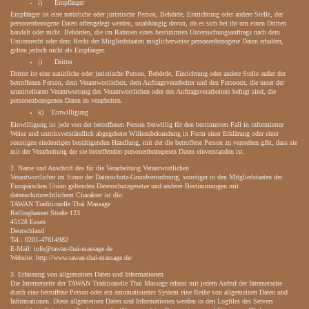
i) Empfänger
Empfänger ist eine natürliche oder juristische Person, Behörde, Einrichtung oder andere Stelle, der
personenbezogene Daten offengelegt werden, unabhängig davon, ob es sich bei ihr um einen Dritten
handelt oder nicht. Behörden, die im Rahmen eines bestimmten Untersuchungsauftrags nach dem
Unionsrecht oder dem Recht der Mitgliedstaaten möglicherweise personenbezogene Daten erhalten,
gelten jedoch nicht als Empfänger.
j) Dritter
Dritter ist eine natürliche oder juristische Person, Behörde, Einrichtung oder andere Stelle außer der
betroffenen Person, dem Verantwortlichen, dem Auftragsverarbeiter und den Personen, die unter der
unmittelbaren Verantwortung des Verantwortlichen oder des Auftragsverarbeiters befugt sind, die
personenbezogenen Daten zu verarbeiten.
k) Einwilligung
Einwilligung ist jede von der betroffenen Person freiwillig für den bestimmten Fall in informierter
Weise und unmissverständlich abgegebene Willensbekundung in Form einer Erklärung oder einer
sonstigen eindeutigen bestätigenden Handlung, mit der die betroffene Person zu verstehen gibt, dass sie
mit der Verarbeitung der sie betreffenden personenbezogenen Daten einverstanden ist.
2. Name und Anschrift des für die Verarbeitung Verantwortlichen
Verantwortlicher im Sinne der Datenschutz-Grundverordnung, sonstiger in den Mitgliedstaaten der
Europäischen Union geltenden Datenschutzgesetze und anderer Bestimmungen mit
datenschutzrechtlichem Charakter ist die:
TAWAN Traditionelle Thai Massage
Rellinghauser Straße 123
45128 Essen
Deutschland
Tel.: 0201-47614982
E-Mail: info@tawan-thai-massage.de
Website: http://www.tawan-thai-massage.de/
3. Erfassung von allgemeinen Daten und Informationen
Die Internetseite der TAWAN Traditionelle Thai Massage erfasst mit jedem Aufruf der Internetseite
durch eine betroffene Person oder ein automatisiertes System eine Reihe von allgemeinen Daten und
Informationen. Diese allgemeinen Daten und Informationen werden in den Logfiles des Servers