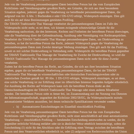
Jede von der Verarbeitung personenbezogener Daten betroffene Person hat das vom Europäischen
Richtlinien- und Verordnungsgeber gewährte Recht, aus Gründen, die sich aus ihrer besonderen
Situation ergeben, jederzeit gegen die Verarbeitung sie betreffender personenbezogener Daten, die
aufgrund von Art. 6 Abs. 1 Buchstaben e oder f DS-GVO erfolgt, Widerspruch einzulegen. Dies gilt
auch für ein auf diese Bestimmungen gestütztes Profiling.
Die TAWAN Traditionelle Thai Massage verarbeitet die personenbezogenen Daten im Falle des
Widerspruchs nicht mehr, es sei denn, wir können zwingende schutzwürdige Gründe für die
Verarbeitung nachweisen, die den Interessen, Rechten und Freiheiten der betroffenen Person überwiegen,
oder die Verarbeitung dient der Geltendmachung, Ausübung oder Verteidigung von Rechtsansprüchen.
Verarbeitet die TAWAN Traditionelle Thai Massage personenbezogene Daten, um Direktwerbung zu
betreiben, so hat die betroffene Person das Recht, jederzeit Widerspruch gegen die Verarbeitung der
personenbezogenen Daten zum Zwecke derartiger Werbung einzulegen. Dies gilt auch für das Profiling,
soweit es mit solcher Direktwerbung in Verbindung steht. Widerspricht die betroffene Person gegenüber
der TAWAN Traditionelle Thai Massage der Verarbeitung für Zwecke der Direktwerbung, so wird die
TAWAN Traditionelle Thai Massage die personenbezogenen Daten nicht mehr für diese Zwecke
verarbeiten.
Zudem hat die betroffene Person das Recht, aus Gründen, die sich aus ihrer besonderen Situation
ergeben, gegen die sie betreffende Verarbeitung personenbezogener Daten, die bei der TAWAN
Traditionelle Thai Massage zu wissenschaftlichen oder historischen Forschungszwecken oder zu
statistischen Zwecken gemäß Art. 89 Abs. 1 DS-GVO erfolgen, Widerspruch einzulegen, es sei denn,
eine solche Verarbeitung ist zur Erfüllung einer im öffentlichen Interesse liegenden Aufgabe erforderlich.
Zur Ausübung des Rechts auf Widerspruch kann sich die betroffene Person direkt an den
Datenschutzbeauftragten der TAWAN Traditionelle Thai Massage oder einen anderen Mitarbeiter
wenden. Der betroffenen Person steht es ferner frei, im Zusammenhang mit der Nutzung von Diensten
der Informationsgesellschaft, ungeachtet der Richtlinie 2002/58/EG, ihr Widerspruchsrecht mittels
automatisierter Verfahren auszuüben, bei denen technische Spezifikationen verwendet werden.
h) Automatisierte Entscheidungen im Einzelfall einschließlich Profiling
Jede von der Verarbeitung personenbezogener Daten betroffene Person hat das vom Europäischen
Richtlinien- und Verordnungsgeber gewährte Recht, nicht einer ausschließlich auf einer automatisierten
Verarbeitung — einschließlich Profiling — beruhenden Entscheidung unterworfen zu werden, die ihr
gegenüber rechtliche Wirkung entfaltet oder sie in ähnlicher Weise erheblich beeinträchtigt, sofern die
Entscheidung (1) nicht für den Abschluss oder die Erfüllung eines Vertrags zwischen der betroffenen
Person und dem Verantwortlichen erforderlich ist, oder (2) aufgrund von Rechtsvorschriften der Union